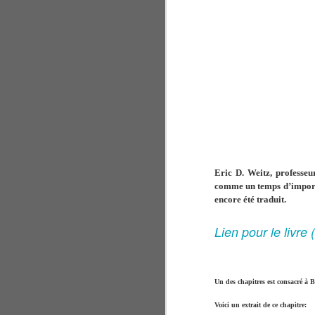
Eric D. Weitz, professeu
comme un temps d’importan
encore été traduit.
Lien pour le livr
Un des chapitres est consacré à B
Voici un extrait de ce chapitre: