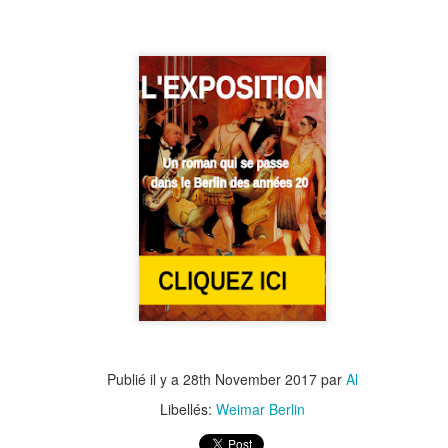
de bâtiment résidentiel et, pendant un certain temps, de mess
s officiers. En 1913, l'homme d'affaires Max Zellermayer rachète le
timent et le transforme en hôtel.
est un endroit particulièrement calme sur la verdoyante Steinplatz
ns un quartier résidentiel, à quelques pas de Savignyplatz et de la
urfürstendamm.
Hotel Bristol
UG
26
L'hôtel Bristol était un hôtel de luxe sur Unter den Linden. Il a été
conçu par l'architecte Gustav Georg Carl Gause et ouvert en
91. Il comptait 350 chambres et un jardin. Le Bristol se trouvait dans
 pâté de maisons près de Brandenburger Tor, entre l'Unter den Linden
 la Behrenstrasse, assez proche d'un autre hôtel de prestige : l'Adlon.
hôtel a ouvert 15 ans après l'ouverture du Kaiserhof, l'hôtel de luxe
ors leader. Il était également en concurrence avec le Central-Hotel
isin.
Publié il y a
28th November 2017
par
Al
Libellés:
Weimar Berlin
Egon Jacobsohn, l'autre reporter enragé
UG
3