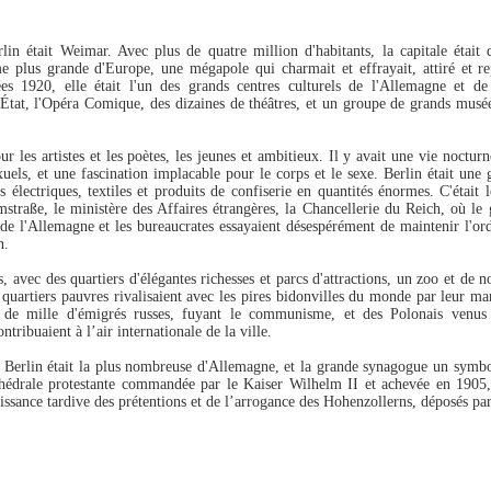
Une balade autour de
Alexanderplatz au fil
JAN
JAN
3
2
la Alexanderplatz
des années
lin était Weimar. Avec plus de quatre million d'habitants, la capitale était 
 plus grande d'Europe, une mégapole qui charmait et effrayait, attiré et re
Visiter l'Alexanderplatz des
Il est difficile de se répresenter un
ées 1920, elle était l'un des grands centres culturels de l'Allemagne et d
années 1930 étant
lieu qui n'existe plus. Dans le cas
État, l'Opéra Comique, des dizaines de théâtres, et un groupe de grands musées
malheureusement impossible, on
d'Alexanderplatz, presque tout a
peut toujours regarder un film.
changé et il est impossible
L'extrait ci-dessus, du site
d'imaginer Franz Biberkopf
ur les artistes et les poètes, les jeunes et ambitieux. Il y avait une vie nocturn
uels, et une fascination implacable pour le corps et le sexe. Berlin était u
www.history-vision.de, date de
traversant la place pour aller de
es électriques, textiles et produits de confiserie en quantités énormes. C'était
1943, mais l'Alexanderplatz était
Saturn Electronics à Five Guys
Hemann Tietz, l'un des plus grands magasins de
EP
mstraße, le ministère des Affaires étrangères, la Chancellerie du Reich, où le 
grosso modo la même que dans
pour manger un morceau.
16
Berlin
 de l'Allemagne et les bureaucrates essayaient désespérément de maintenir l'ord
les années 1930. Cliquez sur le
n.
rmann Tietz était l'un des plus grands magasins d'Allemagne. A
symbole en bas à droite pour
erlin, il se partageait le marché avec d'autres géants comme KaDeWe
passer en plein écran.
rs, avec des quartiers d'élégantes richesses et parcs d'attractions, un zoo et de
 quartiers pauvres rivalisaient avec les pires bidonvilles du monde par leur m
 Wertheim. Hermann Tietz (1837-1907), le fondateur, était un
 de mille d'émigrés russes, fuyant le communisme, et des Polonais venus 
rchand allemand d'origine juive.
Le clip est une prise de vue
ntribuaient à l’air internationale de la ville.
panoramique. La caméra se
rès avoir ouvert avec succès des magasins dans de petites villes
déplace de 180 degrés de droite à
erlin était la plus nombreuse d'Allemagne, et la grande synagogue un symbole
Allemagne de l'Est, Tietz a établi son premier à Berlin. En 1900,
gauche, à partir du point 1 (voir
hédrale protestante commandée par le Kaiser Wilhelm II et achevée en 1905,
ermann Tietz ouvre un magasin dans la Leipziger Straße, située à
issance tardive des prétentions et de l’arrogance des Hohenzollerns, déposés par
les chiffres bleus sur la carte ci-
oximité de Wertheim, le plus grand magasin d'Europe à l'époque.
dessus).
Hotel am Steinplatz
UG
29
Le bâtiment, construit en 1907 au cœur de Berlin-Ouest, a servi