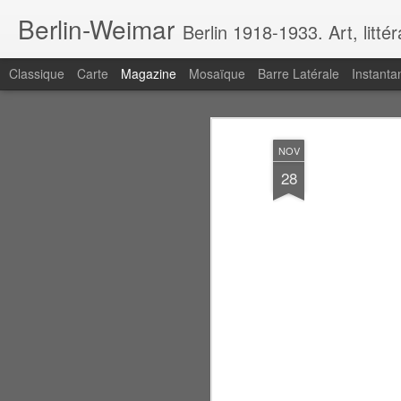
Berlin-Weimar
Berlin 1918-1933. Art, litté
Classique
Carte
Magazine
Mosaïque
Barre Latérale
Instanta
NOV
28