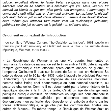
unique, excellent élève, le jeune Peter s'engagea dans des études
savantes tout en se sentant plus allemand que juif. Mais, lorsqu'il fut
chassé de l'école et que son père perdit son entreprise, il commença à
comprendre qu'il n'était pas un Allemand ordinaire. Le nazisme lui révélait
qu'il était d'abord juif avant d'être allemand. Jamais il ne devait l'oublier,
alors même qu'il refusera tout retour vers un quelconque judaïsme,
préférant se dire juif au sens de la judéité : un juif sans dieu.
Ce qui suit est un extrait de l'introduction
...de son livre "Weimar Culture: The Outsider as Insider", 1968, publié en
francais par Calmann-Lévy et Gallimard sous le titre « Le suicide d'une
république, Weimar, 1918-1933 ».
« La République de Weimar a eu une vie courte, tourmentée et
fascinante. Sa date de naissance est le 9 novembre 1918, date à laquelle
l'empire germanique s'est effondré après quatre années de guerre, et
l'empereur Guillaume II était sur le point de fuir en exil en Hollande; Sa
date de décès est le 30 janvier 1933, date à laquelle le président Paul von
Hindenburg, qui n'était plus à l'apogée de ses capacités mentales,
nomma Adolf Hitler, chef charismatique du parti national-socialiste, au
poste de chancelier. Comme il est documenté par la brève histoire de la
république ajoutée à la fin de ce texte, c'était un âge de changements
politiques presque continus, de tentatives courageuses pour atteindre la
stabilité, constamment affaiblis par alternance des vicissitudes
économiques - en particulier des récessions- et sabotée à droite par les
forces antidémocratique, à gauche par les communistes fidèles aux
ordres de Moscou. En même temps, la République de Weimar était un