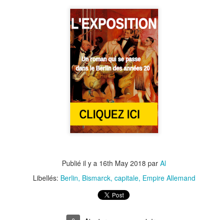
28
Le Wintergarten était le théâtre de variétés le plus célèbre de
Berlin. Il était logé dans le même complexe de bâtiments que le
ntral-Hotel. Le Central-Hotel a ouvert ses portes en 1880 près de la
re de Friedrichsstrasse récemment ouverte. Il possédait une grande
lmeraie vitrée de 75 x 23 mètres, utilisée pour des concerts et autres
pectacles.
Jadis et de nos jours
PR
14
Voici à quoi ressemblait la Friedrichsstrasse, au cœur de Berlin,
dans les années 1930. La photo est prise depuis le coin de la
ipzigerstrasse, vers le nord. A noter le panneau "Moka Efti", sur le
té droit. C'est le café rendu célèbre par la série télévisée Babylon
rlin, sauf que ce n'était pas une boîte de nuit IRL mais juste un café,
Publié il y a
16th May 2018
par
Al
uoique luxueux.
Libellés:
Berlin
Bismarck
capitale
Empire Allemand
Otto Nagel, de Berlin-Wedding
AR