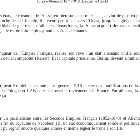
Empire Allemand 1871-1918 (Deuxième Reich)
de bâtiment résidentiel et, pendant un certain temps, de mess
s officiers. En 1913, l'homme d'affaires Max Zellermayer rachète le
timent et le transforme en hôtel.
s états, le royaume de Prusse, en bleu sur la carte ci-haut, devint de plus en 
 proche de la Lituanie, il s’étend peu à peu vers l’Ouest, jusqu’à englober la v
le biais de guerres et d’alliances dynastiques, la Prusse acquiert des vastes terr
est un endroit particulièrement calme sur la verdoyante Steinplatz
 elle est de loin le plus grand des états allemands.
ns un quartier résidentiel, à quelques pas de Savignyplatz et de la
urfürstendamm.
queur de l’Empire Français, réalise son rêve : un état allemand unifié sous
ui devient empereur (Kaiser). Et la capitale prussienne, Berlin, devient simult
Hotel Bristol
UG
26
L'hôtel Bristol était un hôtel de luxe sur Unter den Linden. Il a été
conçu par l'architecte Gustav Georg Carl Gause et ouvert en
91. Il comptait 350 chambres et un jardin. Le Bristol se trouvait dans
, peut être défait par une autre guerre : 1918 amène des modifications de la ca
 pâté de maisons près de Brandenburger Tor, entre l'Unter den Linden
e la Pologne et l’Alsace et la Lorraine reviennent à la France. Par ailleurs, la
 la Behrenstrasse, assez proche d'un autre hôtel de prestige : l'Adlon.
e ça.
hôtel a ouvert 15 ans après l'ouverture du Kaiserhof, l'hôtel de luxe
ors leader. Il était également en concurrence avec le Central-Hotel
isin.
oter un parallélisme entre les Seconds Empires Français (1852-1870) et Alle
la fin du royaume de Napoléon III, un état économiquement solide et politiquem
t pu régner encore quelques années et même léguer le trône à son fils.
Egon Jacobsohn, l'autre reporter enragé
UG
3