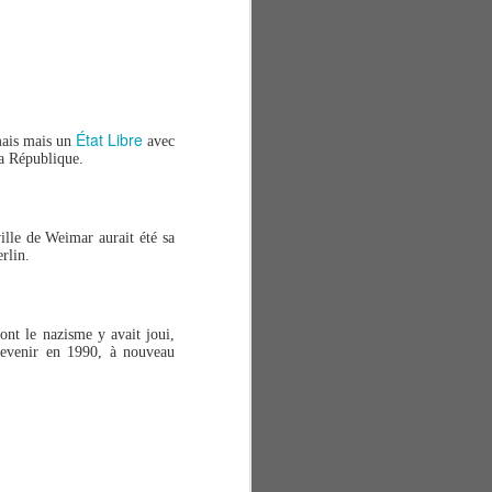
État Libre
mais mais un
avec
la République.
lle de Weimar aurait été sa
rlin.
nt le nazisme y avait joui,
devenir en 1990, à nouveau