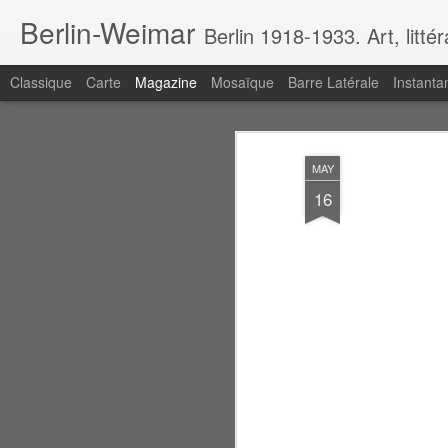
Berlin-Weimar
Berlin 1918-1933. Art, litté
Classique
Carte
Magazine
Mosaïque
Barre Latérale
Instanta
MAY
16