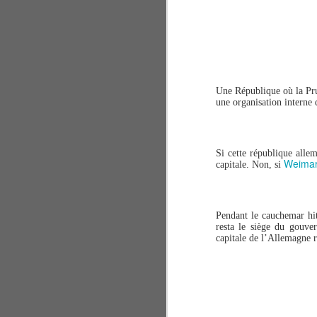
po
le
L'
1
Une République où la Pru
té
une organisation interne 
re
J
Si cette république alle
Weimar 
capitale. Non, si
tr
le
Pendant le cauchemar hi
resta le siège du gouv
L
capitale de l’Allemagne r
m
M