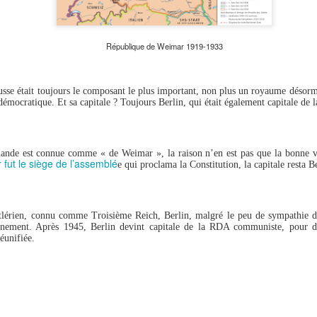
8
En 1878, la gare de Friedrichsstrasse est inaugurée. Deux ans
plus tard, c'est au tour de Central-Hotel d'ouvrir ses grandes
rtes, à quelques mètres de la gare. L'idée était d'attirer les touristes et
s voyageurs, grâce à la proximité du train.
République de Weimar 1919-1933
hôtel était à ce moment le plus grand de la ville, avec une façade de
00 mètres. Cinq cents chambres, son propre bureau de poste et de
sse était toujours le composant le plus important, non plus un royaume désor
légraphe, un office de tourisme vendant des billets de train, un café-
démocratique. Et sa capitale ? Toujours Berlin, qui était également capitale de 
staurant.
L' hôtel Kaiserhof, à la Wilhelmplatz
UN
mande est connue comme « de Weimar », la raison n’en est pas que la bonne vi
fut le siège de l’assemblé
25
e qui proclama la Constitution, la capitale resta Be
Le luxueux Kaiserhof était un hôtel construit dans les années
1870 sur la Wilhelmplatz, à proximité de la Wilhelmstrasse, où se
ouvaient la Chancellerie du Reich, ainsi que d'autres ministères. C'était
 premier "grand hôtel" de la capitale, bien des années avant l'Adlon.
tlérien, connu comme Troisième Reich, Berlin, malgré le peu de sympathie do
ernement. Après 1945, Berlin devint capitale de la RDA communiste, pour 
e Kaiserhof comptait plus de 260 chambres, aménagées de manière
éunifiée.
oderne et luxueuse.
WIntergarten, le grand théâtre de variétés de Berlin
AY