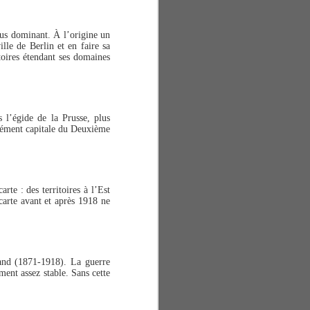
plus dominant. À l’origine un
ille de Berlin et en faire sa
itoires étendant ses domaines
 l’égide de la Prusse, plus
anément capitale du Deuxième
rte : des territoires à l’Est
 carte avant et après 1918 ne
mand (1871-1918). La guerre
ent assez stable. Sans cette