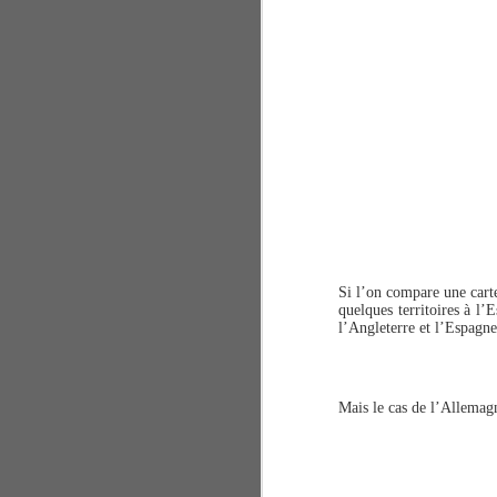
Si l’on compare une carte
quelques territoires à l
l’Angleterre et l’Espagne
Mais le cas de l’Allemagn