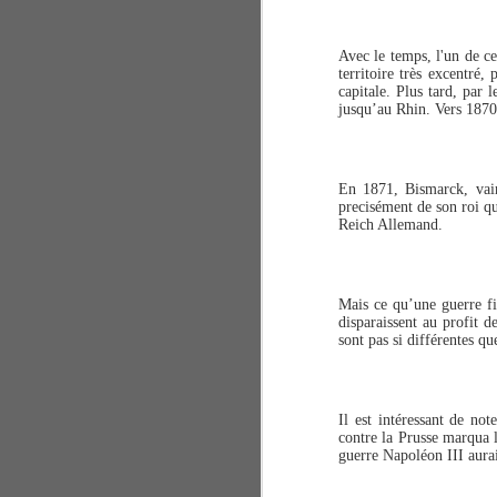
de
bâ
Avec le temps, l'un de ce
territoire très excentré,
capitale. Plus tard, par 
C'
jusqu’au Rhin. Vers 1870,
da
K
En 1871, Bismarck, vain
precisément de son roi q
A
Reich Allemand.
18
Mais ce qu’une guerre fit
un
disparaissent au profit d
et
sont pas si différentes qu
L'
al
vo
Il est intéressant de n
contre la Prusse marqua 
guerre Napoléon III aurai
A