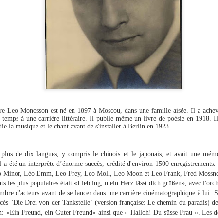
 Leo Monosson est né en 1897 à Moscou, dans une famille aisée. Il a achevé 
 temps à une carrière littéraire. Il publie même un livre de poésie en 1918. Il
die la musique et le chant avant de s'installer à Berlin en 1923.
plus de dix langues, y compris le chinois et le japonais, et avait une mémo
Il a été un interprète d’énorme succès, crédité d'environ 1500 enregistrements. 
Minor, Léo Emm, Leo Frey, Leo Moll, Leo Moon et Leo Frank, Fred Mossne
ts les plus populaires était «Liebling, mein Herz lässt dich grüßen», avec l'orc
ombre d'acteurs avant de se lancer dans une carrière cinématographique à lui. 
ccès "Die Drei von der Tankstelle" (version française: Le chemin du paradis) de
on: «Ein Freund, ein Guter Freund» ainsi que « Halloh! Du süsse Frau ». Les d