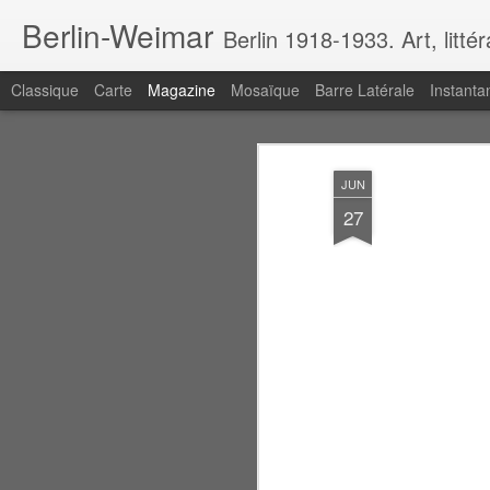
Berlin-Weimar
Berlin 1918-1933. Art, litté
Classique
Carte
Magazine
Mosaïque
Barre Latérale
Instanta
JUN
27