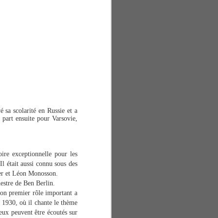
sa scolarité en Russie et a
 part ensuite pour Varsovie,
ire exceptionnelle pour les
Il était aussi connu sous des
r et Léon Monosson.
hestre de Ben Berlin.
Son premier rôle important a
 1930, où il chante le thème
eux peuvent être écoutés sur