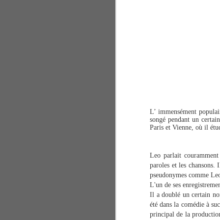
L’ immensément populaire
songé pendant un certain
Paris et Vienne, où il étu
Leo parlait couramment 
paroles et les chansons. 
pseudonymes comme Leo 
L'un de ses enregistremen
Il a doublé un certain n
été dans la comédie à su
principal de la producti