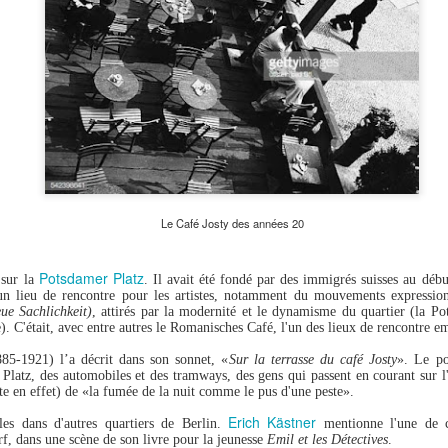
Le Café Josty des années 20
Potsdamer Platz
 sur la
. Il avait été fondé par des immigrés suisses au déb
 un lieu de rencontre pour les artistes, notamment du mouvements expression
ue Sachlichkeit)
, attirés par la modernité et le dynamisme du quartier (la Pot
e).
C'était, avec entre autres le Romanisches Café, l'un des lieux de rencontre 
85-1921) l’a décrit dans son sonnet, «
Sur la terrasse du café Josty
». Le p
 Platz, des auto
mobiles et des tramways, des gens qui passent en courant sur l'
te en effet) de «la fumée de la nuit comme le pus d'une peste».
Erich Kästner
ales dans d'autres quartiers de Berlin.
mentionne l'une de ce
f, dans une scène de son livre pour la jeunesse
Emil et les Détectives
.