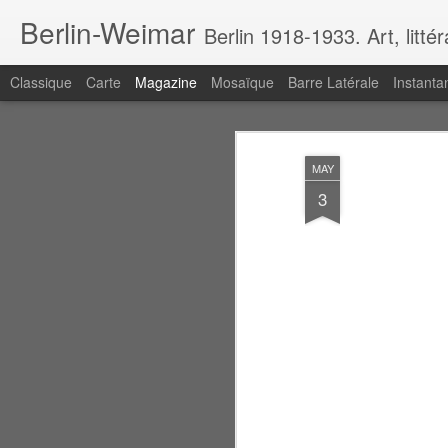
Berlin-Weimar
Berlin 1918-1933. Art, litté
Classique
Carte
Magazine
Mosaïque
Barre Latérale
Instanta
MAY
3