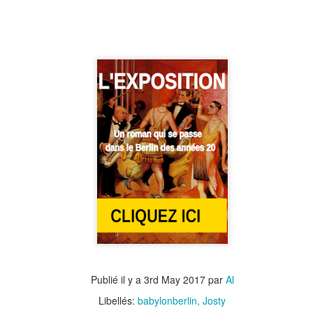
Egon Jacobsohn with young Willy Czerwinski
and on pense à des journalistes célèbres de l'ère de Weimar on
nse à Egon Erwin Kisch, "le journaliste enragé (et engagé)" à Kurt
cholsky et bien sûr à Carl von Ossietzky (sans parler du fictif Samuel
telbach, le journaliste viennois de la série télé Babylon Berlin).
n nom moins connu aujourd'hui, mais notoire à son époque, est Egon
acobsohn (1895-1969).
Hôtel Eden
UL
22
L'hôtel Eden était situé sur la Kurfürstendamm, dans la section de
cette rue qui s'appelle aujourd'hui Budapester Strasse, à proximité
 la Gedächtniskirche et du zoo. Il a été construit en 1912. L'hôtel a
é partiellement détruit pendant la Seconde Guerre mondiale.
écrivain Jakob Wassermann était un invité régulier lors de ses séjours
Berlin. Le bar de l'hôtel était considéré comme l'un des plus élégants
 la ville et les prix étaient donc élevés.
Publié il y a
3rd May 2017
par
Al
Le Central-Hotel, à la gare Friedrichsstrasse
Libellés:
babylonberlin
Josty
UL