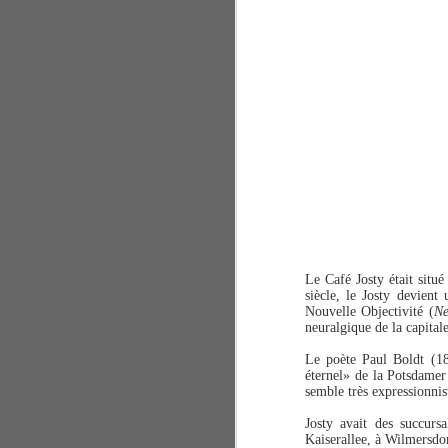
Le Café Josty était situé
siècle, le Josty devient
Nouvelle Objectivité (
Ne
neuralgique
de la capital
Le poète Paul Boldt (18
éternel» de la Potsdamer
semble très expressionnis
Josty avait des succurs
Kaiserallee, à Wilmersdor