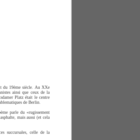
ut du 19ème siècle.
Au XXe
nistes ainsi que ceux de la
sdamer Platz était le centre
emblematiques de Berlin.
oème parle du «rugissement
asphalte, mais aussi (et cela
s succursales, celle de la