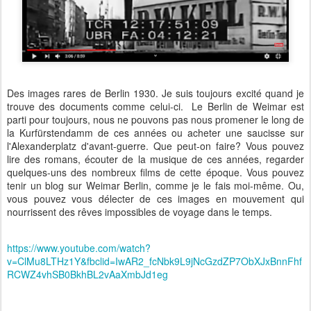
Des images rares de Berlin 1930. Je suis toujours excité quand je
trouve des documents comme celui-ci. Le Berlin de Weimar est
parti pour toujours, nous ne pouvons pas nous promener le long de
la Kurfürstendamm de ces années ou acheter une saucisse sur
l'Alexanderplatz d'avant-guerre. Que peut-on faire? Vous pouvez
lire des romans, écouter de la musique de ces années, regarder
quelques-uns des nombreux films de cette époque. Vous pouvez
tenir un blog sur Weimar Berlin, comme je le fais moi-même. Ou,
vous pouvez vous délecter de ces images en mouvement qui
nourrissent des rêves impossibles de voyage dans le temps.
https://www.youtube.com/watch?
v=ClMu8LTHz1Y&fbclid=IwAR2_fcNbk9L9jNcGzdZP7ObXJxBnnFhf
RCWZ4vhSB0BkhBL2vAaXmbJd1eg